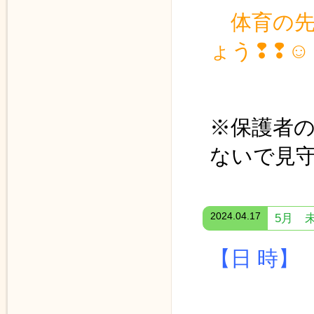
体育の
ょう❢❢☺
※保護者
ないで見
2024.04.17
5月 
【日 時】
≪ 体育