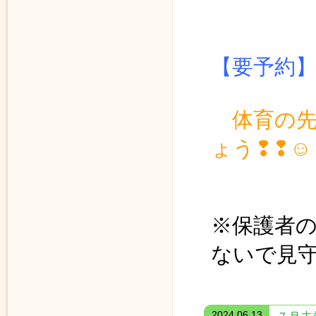
１１時
【要予約
体育の
ょう❢❢☺
※保護者
ないで見
2024.06.13