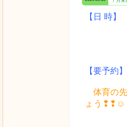
７月未
【日 時
≪ 体
１１時
【要予約
体育の
ょう❢❢☺