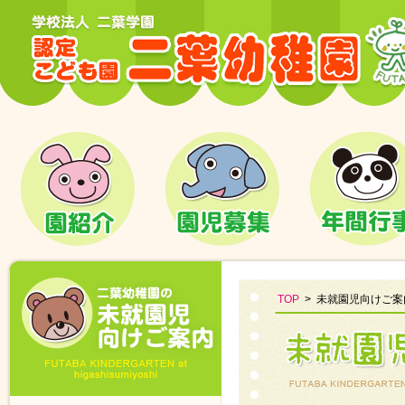
学校法人二葉学園 認定こども園 二葉幼稚園
園紹介
園児募集
年間行事
TOP
>
未就園児向けご案
未就園児向けご案内