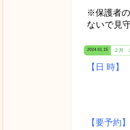
※保護者
ないで見
2024.01.15
２月 
【日 時
≪ 体育
１１時
【要予約