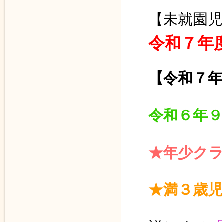
【未就園
令和７
年
【令和７
令和６年
★年少ク
★満３歳