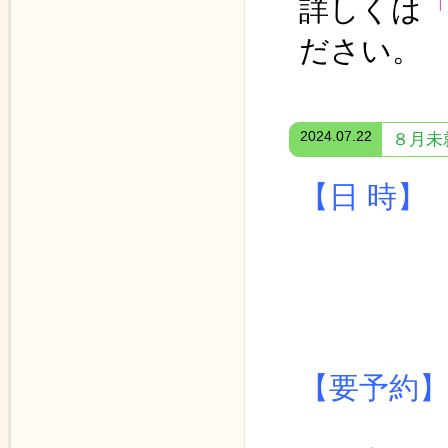
詳しくは
ださい。
2024.07.22
８月未
【日 時
≪ 体
１１時
【要予約