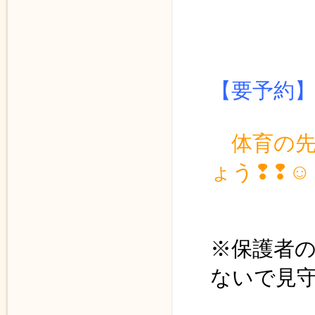
≪ 体育
１１時
【要予約
体育の
ょう❢❢☺
※保護者
ないで見