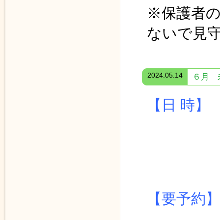
※保護者
ないで見
2024.05.14
６月 
【日 時】
≪ 体育
１１時
【要予約