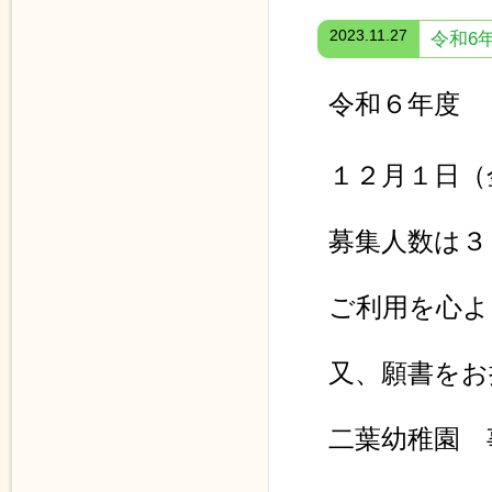
2023.11.27
令和6
令和６年度 
１２月１日（
募集人数は３
ご利用を心よ
又、願書をお
二葉幼稚園 