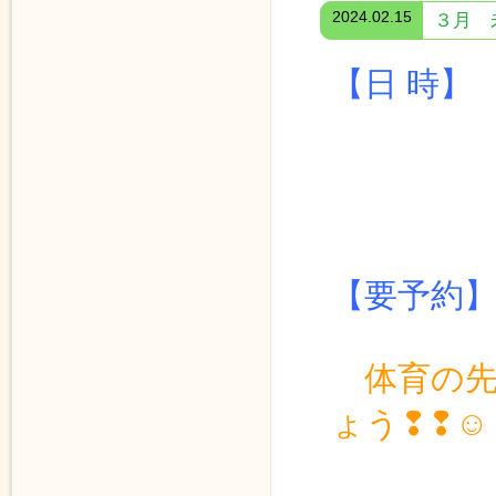
2024.02.15
３月 
【日 時】
≪ 体育
１１時
【要予約
体育の
ょう❢❢☺