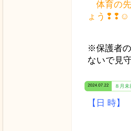
体育の
ょう❢❢☺
※保護者
ないで見
2024.07.22
８月未
【日 時
≪ 体