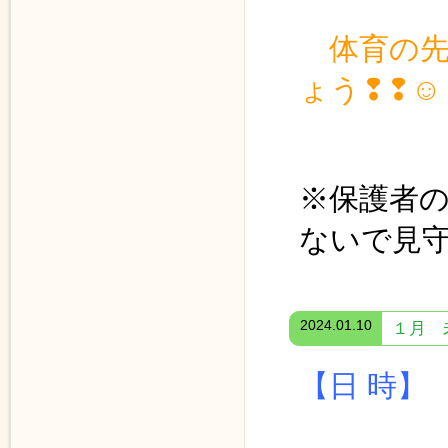
体育の
ょう❢❢☺
※保護者
ないで見
2024.01.10
１月 
【日 時