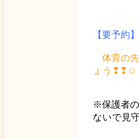
１１時
【要予約
体育の
ょう❢❢☺
※保護者
ないで見